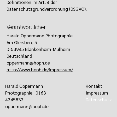
Definitionen im Art. 4 der
Datenschutzgrundverordnung (DSGVO).
Verantwortlicher
Harald Oppermann Photographie
Am Giersberg 5
D-53945 Blankenheim-Mülheim
Deutschland
oppermann@hoph.de
http://www.hoph.de/impressum/
Arten der verarbeiteten Daten
Harald Oppermann
Kontakt
- Bestandsdaten (z.B., Personen-Stammdaten,
Photographie |
0163
Impressum
Namen oder Adressen).
4245832
‬ |
Datenschutz
- Kontaktdaten (z.B., E-Mail, Telefonnummern).
oppermann@hoph.de
- Inhaltsdaten (z.B., Texteingaben, Fotografien,
Videos).